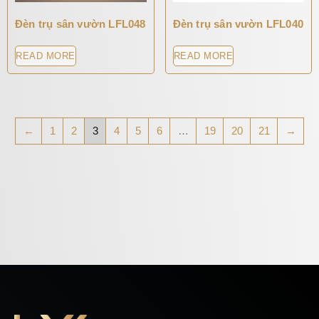
Đèn trụ sân vườn LFL048
Đèn trụ sân vườn LFL040
READ MORE
READ MORE
←
1
2
3
4
5
6
…
19
20
21
→