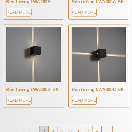
Đèn tường LWA293A
Đèn tường LWA300A-BK
READ MORE
READ MORE
Đèn tường LWA300B-BK
Đèn tường LWA300C-BK
READ MORE
READ MORE
←
1
2
3
4
5
6
7
8
→