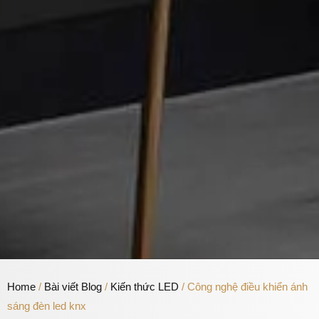
Home
/
Bài viết Blog
/
Kiến thức LED
/ Công nghệ điều khiển ánh
sáng đèn led knx