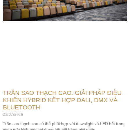
TRẦN SAO THẠCH CAO: GIẢI PHÁP ĐIỀU
KHIỂN HYBRID KẾT HỢP DALI, DMX VÀ
BLUETOOTH
22/07/2026
Trần sao thạch cao có thể phối hợp với downlight và LED hắt trong
cùng một kịch bản khi được kết nối bằng giải pháp