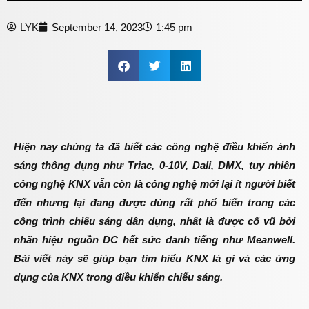
LYK
September 14, 2023
1:45 pm
Hi
ệ
n nay chúng ta
đ
ã bi
ế
t các công ngh
ệ
đ
i
ề
u khi
ể
n ánh
sáng thông d
ụ
ng nh
ư
Triac, 0-10V, Dali, DMX, tuy nhiên
công ngh
ệ
KNX v
ẫ
n còn là công ngh
ệ
m
ớ
i l
ạ
i ít ng
ườ
i bi
ế
t
đế
n nh
ư
ng l
ạ
i
đ
ang
đượ
c dùng r
ấ
t ph
ổ
bi
ế
n trong các
công trình chi
ế
u sáng dân d
ụ
ng, nh
ấ
t là
đượ
c c
ổ
v
ũ
b
ở
i
nhãn hi
ệ
u ngu
ồ
n DC h
ế
t s
ứ
c danh ti
ế
ng nh
ư
Meanwell.
Bài vi
ế
t này s
ẽ
giúp b
ạ
n tìm hi
ể
u KNX là gì và các
ứ
ng
d
ụ
ng c
ủ
a KNX trong
đ
i
ề
u khi
ể
n chi
ế
u sáng.