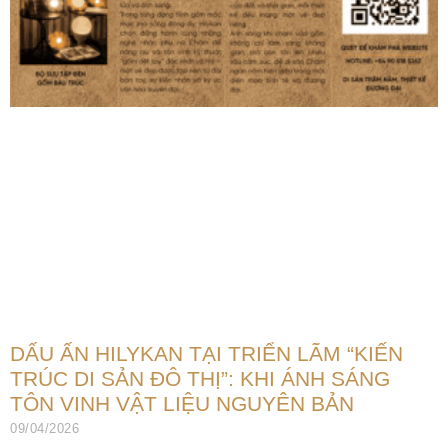
DẤU ẤN HILYKAN TẠI TRIỂN LÃM “KIẾN
TRÚC DI SẢN ĐÔ THỊ”: KHI ÁNH SÁNG
TÔN VINH VẬT LIỆU NGUYÊN BẢN
09/04/2026