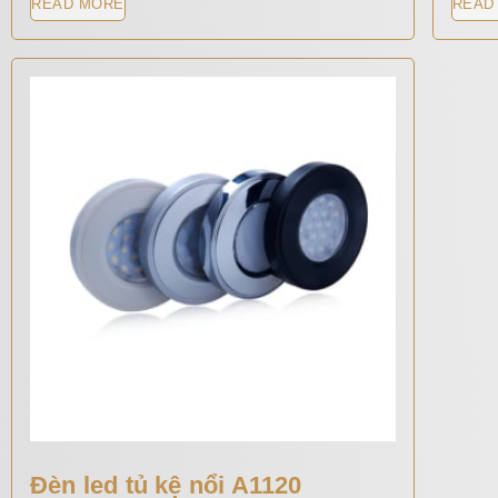
READ MORE
READ
Đèn led tủ kệ nổi A1120