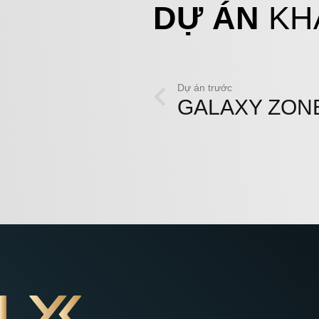
DỰ ÁN
KH
Dự án trước
GALAXY ZON