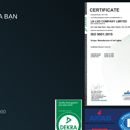
A BẠN
000