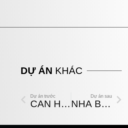
DỰ ÁN
KHÁC
Dự án trước
Dự án sau
CĂN HỘ CANTAVIL
NHÀ BƯNG RIỀNG