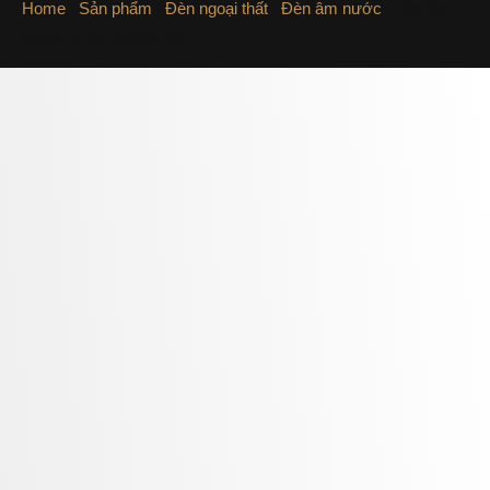
Home
/
Sản phẩm
/
Đèn ngoại thất
/
Đèn âm nước
/ Đèn âm
nước APRIL 31201.020