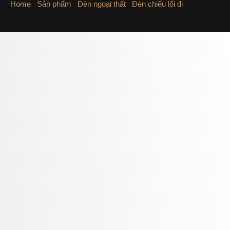
Home
/
Sản phẩm
/
Đèn ngoại thất
/
Đèn chiếu lối đi
/ Đèn
chiếu lối đi ODL704