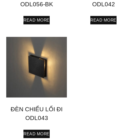
ODL056-BK
ODL042
READ MORE
READ MORE
ĐÈN CHIẾU LỐI ĐI
ODL043
READ MORE