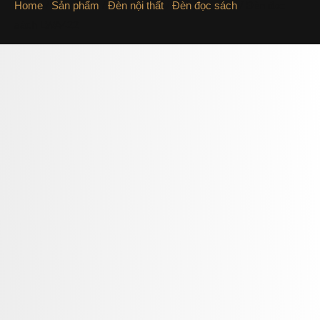
Home
/
Sản phẩm
/
Đèn nội thất
/
Đèn đọc sách
/ Đèn đọc
sách LWA422