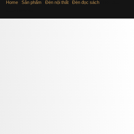
Home
/
Sản phẩm
/
Đèn nội thất
/
Đèn đọc sách
/ Đèn đọc
sách LWA495