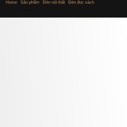
Home
/
Sản phẩm
/
Đèn nội thất
/
Đèn đọc sách
/ Đèn đọc
sách LWA539