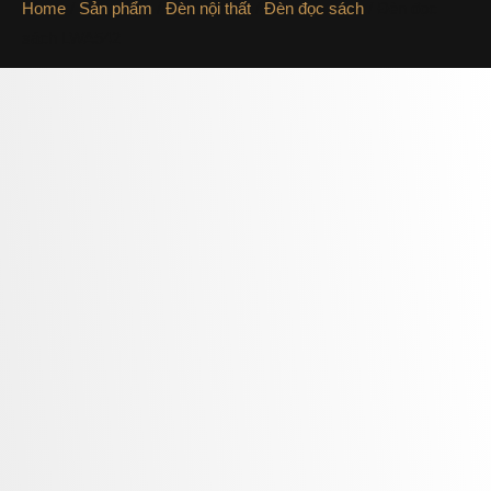
Home
/
Sản phẩm
/
Đèn nội thất
/
Đèn đọc sách
/ Đèn đọc
sách LWA542