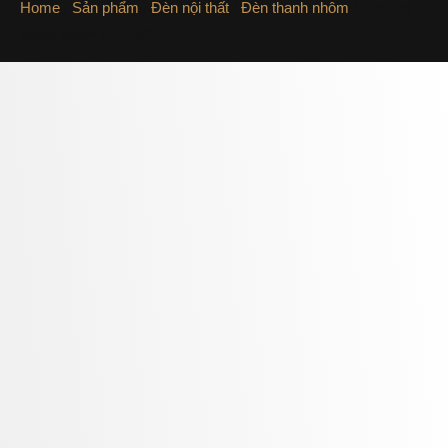
Home
/
Sản phẩm
/
Đèn nội thất
/
Đèn thanh nhôm
/ Đèn led
thanh nhôm U1415C