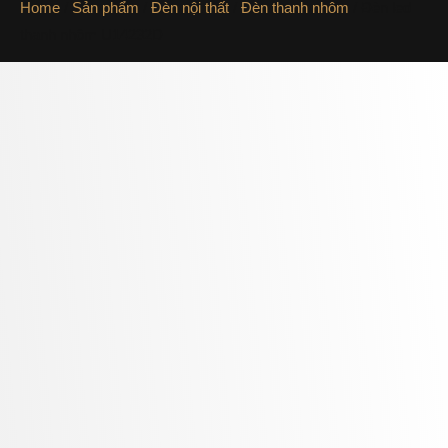
Home
/
Sản phẩm
/
Đèn nội thất
/
Đèn thanh nhôm
/ Đèn led
thanh nhôm U14232D