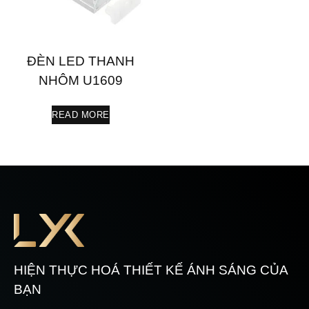
ĐÈN LED THANH
NHÔM U1609
READ MORE
HIỆN THỰC HOÁ THIẾT KẾ ÁNH SÁNG CỦA
BẠN