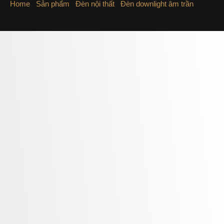
Home
/
Sản phẩm
/
Đèn nội thất
/
Đèn downlight âm trần
/ Đèn
Recessed light FL76008