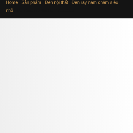
Home
/
Sản phẩm
/
Đèn nội thất
/
Đèn ray nam châm siêu
nhỏ
/ Đèn Square Wall UMWS2005