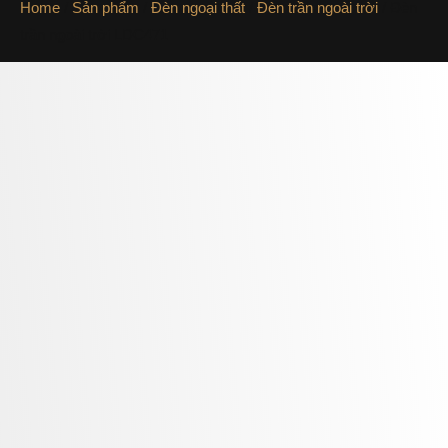
Home
/
Sản phẩm
/
Đèn ngoại thất
/
Đèn trần ngoài trời
/ Đèn
trần ngoài trời LDC471