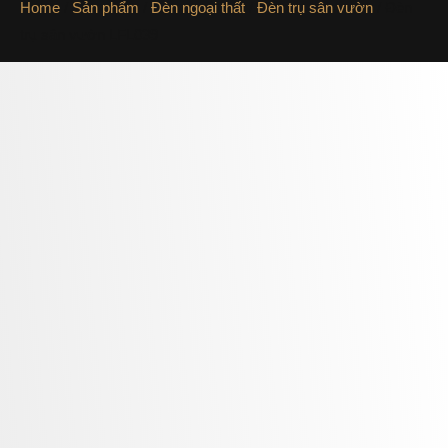
Home
/
Sản phẩm
/
Đèn ngoại thất
/
Đèn trụ sân vườn
/ Đèn
trụ sân vườn LFL039