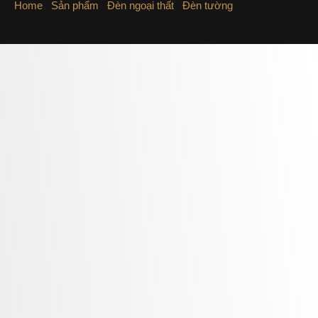
Home
/
Sản phẩm
/
Đèn ngoại thất
/
Đèn tường
/ Đèn tường
LWA250