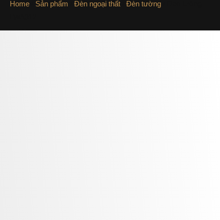
Home
/
Sản phẩm
/
Đèn ngoại thất
/
Đèn tường
/ Đèn tường
LWA312