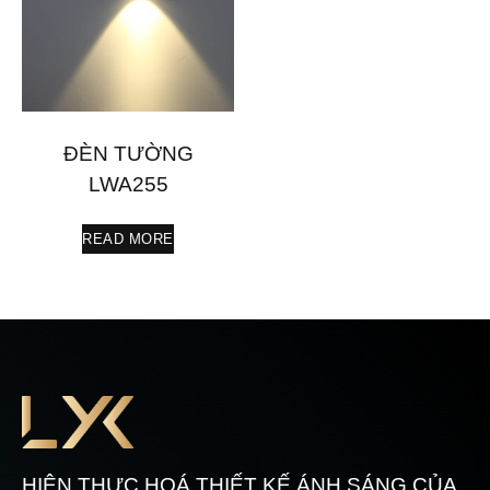
ĐÈN TƯỜNG
LWA255
READ MORE
HIỆN THỰC HOÁ THIẾT KẾ ÁNH SÁNG CỦA