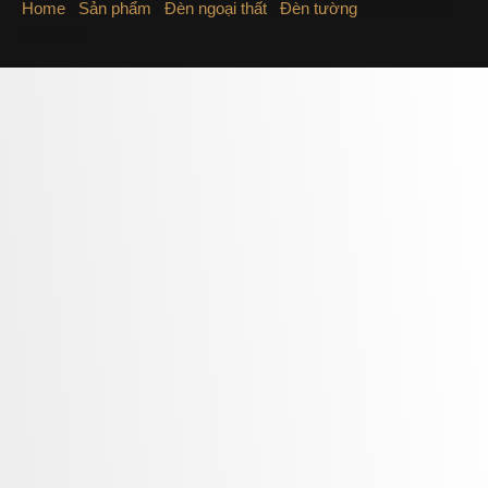
Home
/
Sản phẩm
/
Đèn ngoại thất
/
Đèn tường
/ Đèn tường
LWA380