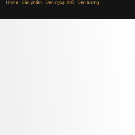
Home
/
Sản phẩm
/
Đèn ngoại thất
/
Đèn tường
/ Đèn tường
LWA406-BK