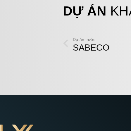
DỰ ÁN
KH
Dự án trước
SABECO