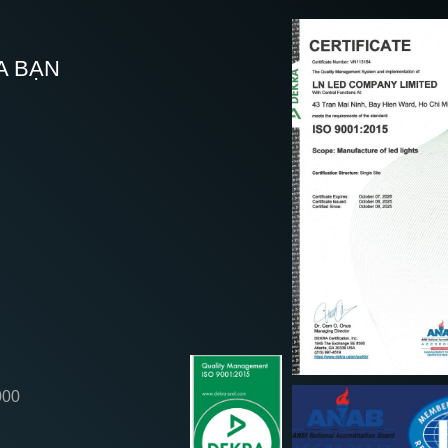
A BẠN
000