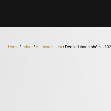
Home
/
Indoor
/
Aluminum light
/ Đèn led thanh nhôm U10