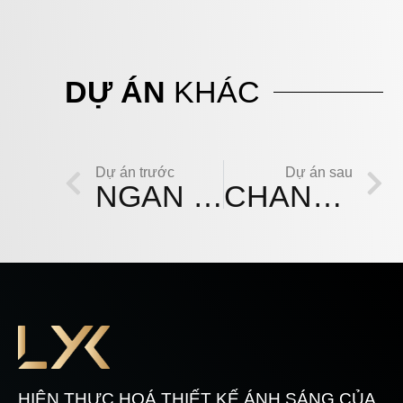
DỰ ÁN
KHÁC
Dự án trước
Dự án sau
NGÂN HÀNG ACB VĂN LANG
CHANEL – LOTTE LIỄU GIAI HÀ NỘI
HIỆN THỰC HOÁ THIẾT KẾ ÁNH SÁNG CỦA