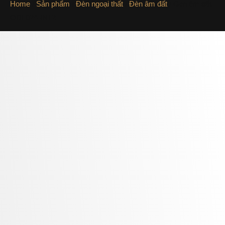
Home
/
Sản phẩm
/
Đèn ngoại thất
/
Đèn âm đất
/ Đèn âm đất
ODL024-IN12