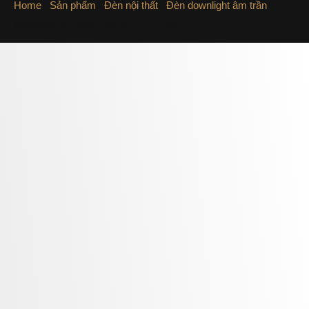
Home
/
Sản phẩm
/
Đèn nội thất
/
Đèn downlight âm trần
/ Đèn
downlight âm trần LAMAN DPHY3W